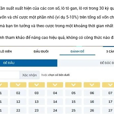
ần suất xuất hiện của các con số, lô tô gan, lô rơi trong 30 kỳ q
ốn và chỉ cược một phần nhỏ (ví dụ 5-10%) trên tổng số vốn cho
 bạn tin tưởng và theo cược trong một khoảng thời gian nhất đị
tính tham khảo để nâng cao hiệu quả, không có công thức nào 