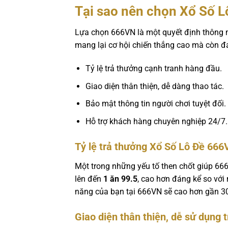
Tại sao nên chọn Xổ Số 
Lựa chọn 666VN là một quyết định thông 
mang lại cơ hội chiến thắng cao mà còn đ
Tỷ lệ trả thưởng cạnh tranh hàng đầu.
Giao diện thân thiện, dễ dàng thao tác.
Bảo mật thông tin người chơi tuyệt đối.
Hỗ trợ khách hàng chuyên nghiệp 24/7.
Tỷ lệ trả thưởng Xổ Số Lô Đề 666
Một trong những yếu tố then chốt giúp 666
lên đến
1 ăn 99.5
, cao hơn đáng kể so với 
năng của bạn tại 666VN sẽ cao hơn gần 30%
Giao diện thân thiện, dễ sử dụng t