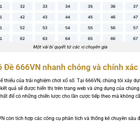
Một vài bí quyết từ các vị chuyên gia
ô Đề 666VN nhanh chóng và chính xác
hể thiếu của trải nghiệm chơi xổ số. Tại 666VN, chúng tôi xây 
, kết quả sẽ được hiển thị trên trang web và ứng dụng của chún
nhất để có những chiến lược cho lần cược tiếp theo mà không c
6VN còn tích hợp các công cụ phân tích và thống kê chuyên sâu đ