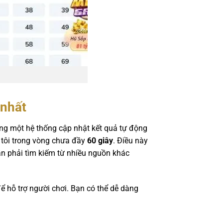
 nhất
dựng một hệ thống cập nhật kết quả tự động
g tôi trong vòng chưa đầy
60 giây
. Điều này
ần phải tìm kiếm từ nhiều nguồn khác
ể hỗ trợ người chơi. Bạn có thể dễ dàng