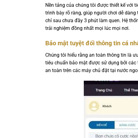
Nền tảng của chúng tôi được thiết kế với t
trình bày rõ ràng, giúp người chơi dễ dàn
chỉ sau chưa đầy 3 phút làm quen. Hệ thốn
trải nghiệm đồng nhất mọi lúc mọi nơi.
Bảo mật tuyệt đối thông tin cá nh
Chúng tôi hiểu rằng an toàn thông tin là
tiêu chuẩn bảo mật được sử dụng bởi các t
an toàn trên các máy chủ đặt tại nước ngoà