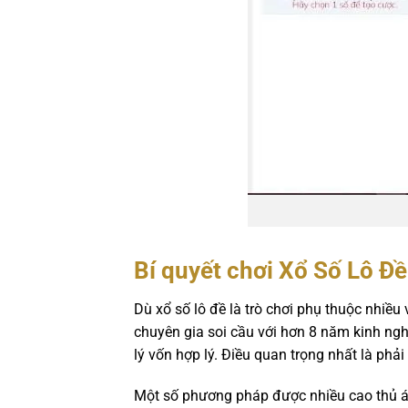
Bí quyết chơi Xổ Số Lô Đ
Dù xổ số lô đề là trò chơi phụ thuộc nhiề
chuyên gia soi cầu với hơn 8 năm kinh ngh
lý vốn hợp lý. Điều quan trọng nhất là phải
Một số phương pháp được nhiều cao thủ 