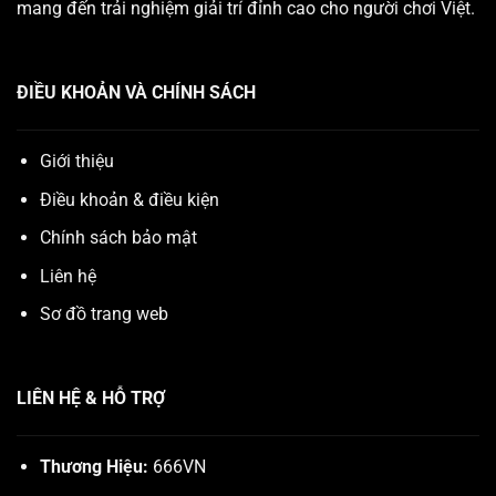
mang đến trải nghiệm giải trí đỉnh cao cho người chơi Việt.
ĐIỀU KHOẢN VÀ CHÍNH SÁCH
Giới thiệu
Điều khoản & điều kiện
Chính sách bảo mật
Liên hệ
Sơ đồ trang web
LIÊN HỆ & HỖ TRỢ
Thương Hiệu:
666VN