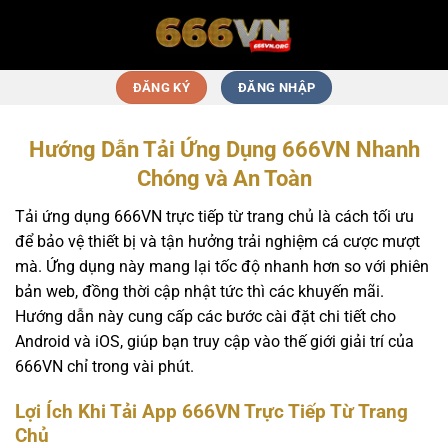
Bỏ
qua
nội
dung
ĐĂNG KÝ
ĐĂNG NHẬP
Hướng Dẫn Tải Ứng Dụng 666VN Nhanh
Chóng và An Toàn
Tải ứng dụng 666VN trực tiếp từ trang chủ là cách tối ưu
để bảo vệ thiết bị và tận hưởng trải nghiệm cá cược mượt
mà. Ứng dụng này mang lại tốc độ nhanh hơn so với phiên
bản web, đồng thời cập nhật tức thì các khuyến mãi.
Hướng dẫn này cung cấp các bước cài đặt chi tiết cho
Android và iOS, giúp bạn truy cập vào thế giới giải trí của
666VN chỉ trong vài phút.
Lợi Ích Khi Tải App 666VN Trực Tiếp Từ Trang
Chủ