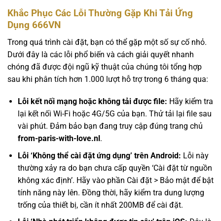
Khắc Phục Các Lỗi Thường Gặp Khi Tải Ứng
Dụng 666VN
Trong quá trình cài đặt, bạn có thể gặp một số sự cố nhỏ.
Dưới đây là các lỗi phổ biến và cách giải quyết nhanh
chóng đã được đội ngũ kỹ thuật của chúng tôi tổng hợp
sau khi phân tích hơn 1.000 lượt hỗ trợ trong 6 tháng qua:
Lỗi kết nối mạng hoặc không tải được file:
Hãy kiểm tra
lại kết nối Wi-Fi hoặc 4G/5G của bạn. Thử tải lại file sau
vài phút. Đảm bảo bạn đang truy cập đúng trang chủ
from-paris-with-love.nl
.
Lỗi ‘Không thể cài đặt ứng dụng’ trên Android:
Lỗi này
thường xảy ra do bạn chưa cấp quyền ‘Cài đặt từ nguồn
không xác định’. Hãy vào phần Cài đặt > Bảo mật để bật
tính năng này lên. Đồng thời, hãy kiểm tra dung lượng
trống của thiết bị, cần ít nhất 200MB để cài đặt.