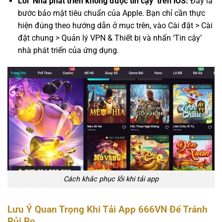
Lỗi ‘Nhà phát triển không được tin cậy’ trên iOS:
Đây là
bước bảo mật tiêu chuẩn của Apple. Bạn chỉ cần thực
hiện đúng theo hướng dẫn ở mục trên, vào Cài đặt > Cài
đặt chung > Quản lý VPN & Thiết bị và nhấn ‘Tin cậy’
nhà phát triển của ứng dụng.
Cách khắc phục lỗi khi tải app
Lưu Ý Quan Trọng Khi Tải App 666VN Để Tránh
Rủi Ro