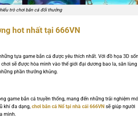
hiểu trò chơi bắn cá đổi thưởng
ng hot nhất tại 666VN
 những tựa game bắn cá được yêu thích nhất. Với đồ họa 3D số
chơi sẽ được hòa mình vào thế giới đại dương bao la, săn lùng
 những phần thưởng khủng.
dòng game bắn cá truyền thống, mang đến những trải nghiệm mới
ũ khí đa dạng,
chơi bắn cá Nổ tại nhà cái 666VN
sẽ giúp người
ủa mình.