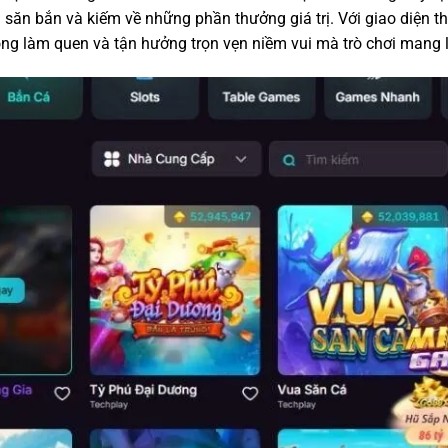
ng săn bắn và kiếm về những phần thưởng giá trị. Với giao diện t
óng làm quen và tận hưởng trọn vẹn niềm vui mà trò chơi mang l