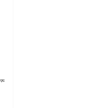
i
ược