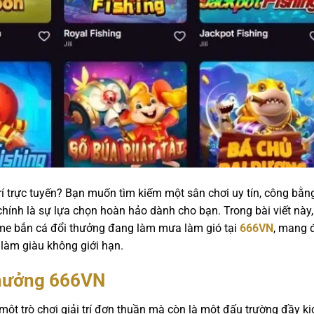
trí trực tuyến? Bạn muốn tìm kiếm một sân chơi uy tín, công bằn
hính là sự lựa chọn hoàn hảo dành cho bạn. Trong bài viết này,
me bắn cá đổi thưởng đang làm mưa làm gió tại
666VN
, mang 
i làm giàu không giới hạn.
 thưởng 666VN
 một trò chơi giải trí đơn thuần mà còn là một đấu trường đầy kị