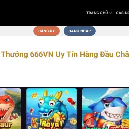
TRANG CHỦ
CASIN
ĐĂNG KÝ
ĐĂNG NHẬP
 Thưởng 666VN Uy Tín Hàng Đầu Ch