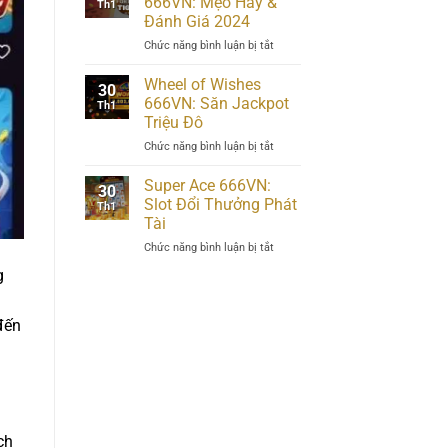
666VN: Mẹo Hay &
Th1
666VN:
Tay
Đánh Giá 2024
Sảnh
Chức năng bình luận bị tắt
ở
Game
PG
Uy
Fortune
Tín
Wheel of Wishes
30
Tiger
Nhất
666VN: Săn Jackpot
Th1
666VN:
2024
Triệu Đô
Mẹo
Chức năng bình luận bị tắt
ở
Hay
Wheel
&
of
Đánh
Super Ace 666VN:
30
Wishes
Giá
Slot Đổi Thưởng Phát
Th1
666VN:
2024
Tài
Săn
Chức năng bình luận bị tắt
ở
Jackpot
Super
Triệu
g
Ace
Đô
666VN:
Slot
đến
Đổi
Thưởng
Phát
Tài
ch