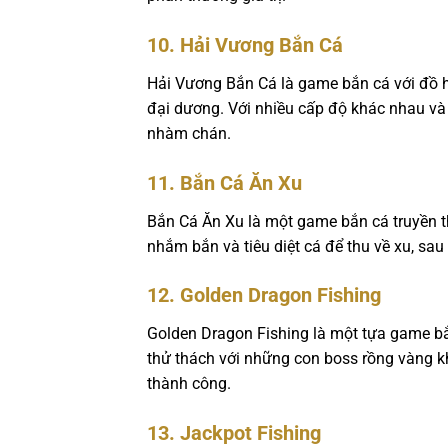
10. Hải Vương Bắn Cá
Hải Vương Bắn Cá là game bắn cá với đồ 
đại dương. Với nhiều cấp độ khác nhau và
nhàm chán.
11. Bắn Cá Ăn Xu
Bắn Cá Ăn Xu là một game bắn cá truyền th
nhắm bắn và tiêu diệt cá để thu về xu, sau
12. Golden Dragon Fishing
Golden Dragon Fishing là một tựa game bắ
thử thách với những con boss rồng vàng k
thành công.
13. Jackpot Fishing