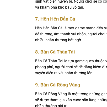
sinh vật biển huyền bí. Người chơi sẽ có 
và khám phá kho báu vô tận.
7. Hên Hên Bắn Cá
Hên Hên Bắn Cá là một game mang đến sự 
dễ thương, âm thanh vui nhộn, người chơi 
nhiều phần thưởng bất ngờ.
8. Bắn Cá Thần Tài
Bắn Cá Thần Tài là tựa game quen thuộc vớ
phong phú, người chơi sẽ dễ dàng kiếm đượ
xuyên diễn ra với phần thưởng lớn.
9. Bắn Cá Rồng Vàng
Bắn Cá Rồng Vàng là một trong những gam
sẽ được tham gia vào cuộc săn lùng những 
phần thưởng giá trị.