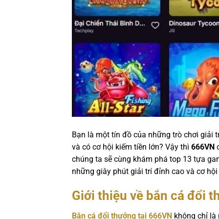
Bạn là một tín đồ của những trò chơi giải 
và có cơ hội kiếm tiền lớn? Vậy thì
666VN
c
chúng ta sẽ cùng khám phá top 13 tựa ga
những giây phút giải trí đỉnh cao và cơ hộ
Giới thiệu về bắn cá đổi
Bắn cá đổi thưởng tại 666VN
không chỉ là