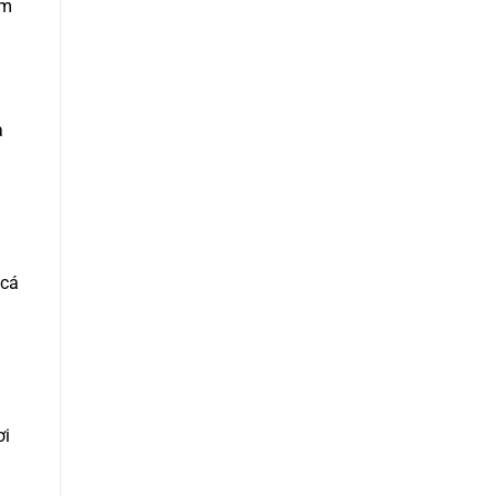
ẳm
a
 cá
ơi