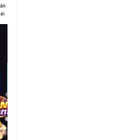
hân
ại.