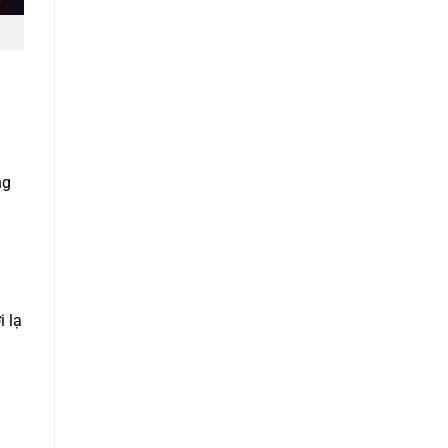
ng
 lạ