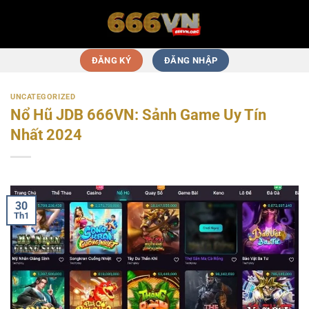
Bỏ
qua
nội
dung
ĐĂNG KÝ
ĐĂNG NHẬP
UNCATEGORIZED
Nổ Hũ JDB 666VN: Sảnh Game Uy Tín
Nhất 2024
30
Th1