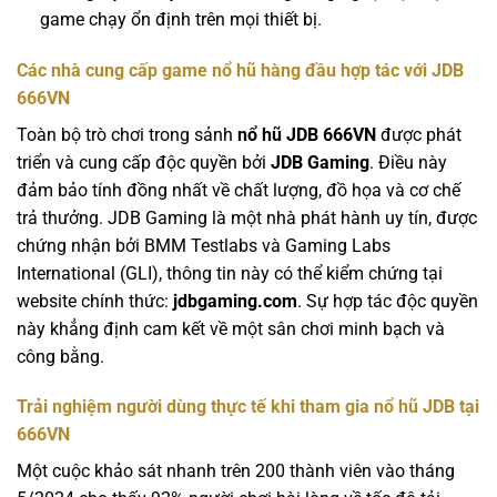
game chạy ổn định trên mọi thiết bị.
Các nhà cung cấp game nổ hũ hàng đầu hợp tác với JDB
666VN
Toàn bộ trò chơi trong sảnh
nổ hũ JDB 666VN
được phát
triển và cung cấp độc quyền bởi
JDB Gaming
. Điều này
đảm bảo tính đồng nhất về chất lượng, đồ họa và cơ chế
trả thưởng. JDB Gaming là một nhà phát hành uy tín, được
chứng nhận bởi BMM Testlabs và Gaming Labs
International (GLI), thông tin này có thể kiểm chứng tại
website chính thức:
jdbgaming.com
. Sự hợp tác độc quyền
này khẳng định cam kết về một sân chơi minh bạch và
công bằng.
Trải nghiệm người dùng thực tế khi tham gia nổ hũ JDB tại
666VN
Một cuộc khảo sát nhanh trên 200 thành viên vào tháng