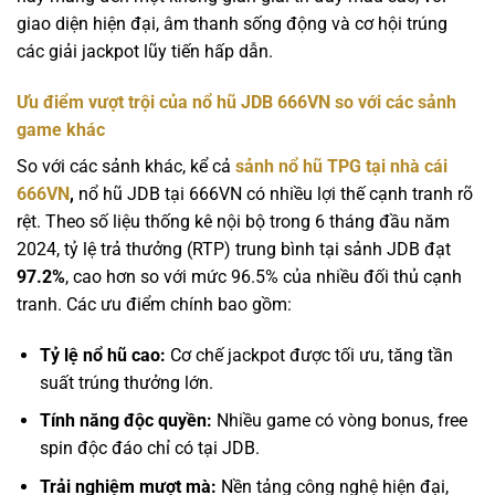
giao diện hiện đại, âm thanh sống động và cơ hội trúng
các giải jackpot lũy tiến hấp dẫn.
Ưu điểm vượt trội của nổ hũ JDB 666VN so với các sảnh
game khác
So với các sảnh khác, kể cả
sảnh nổ hũ TPG tại nhà cái
666VN
,
nổ hũ JDB tại 666VN có nhiều lợi thế cạnh tranh rõ
rệt. Theo số liệu thống kê nội bộ trong 6 tháng đầu năm
2024, tỷ lệ trả thưởng (RTP) trung bình tại sảnh JDB đạt
97.2%
, cao hơn so với mức 96.5% của nhiều đối thủ cạnh
tranh. Các ưu điểm chính bao gồm:
Tỷ lệ nổ hũ cao:
Cơ chế jackpot được tối ưu, tăng tần
suất trúng thưởng lớn.
Tính năng độc quyền:
Nhiều game có vòng bonus, free
spin độc đáo chỉ có tại JDB.
Trải nghiệm mượt mà:
Nền tảng công nghệ hiện đại,