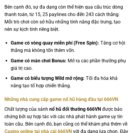
Bên cạnh đó, sự đa dạng còn thể hiện qua cấu trúc dòng
thanh toán, từ 15, 25 paylines cho đến 243 cách thắng.
Mỗi trò chơi còn sở hữu những tính năng đặc trưng, tạo
nên sự kịch tính riêng biệt.
Game có vòng quay miễn phí (Free Spin):
Tăng cơ hội
thắng mà không tốn thêm vốn.
Game có màn chơi Bonus:
Mở ra các phần thưởng phụ
giá trị cao.
Game có biểu tượng Wild mở rộng:
Tối đa hóa khả
năng tạo tổ hợp chiến thắng.
Những nhà cung cấp game nổ hũ hàng đầu tại 666VN
Chất lượng của sảnh
nổ hũ đổi thưởng 666VN
được bảo
chứng bởi sự hợp tác với các nhà phát hành game uy tín
toàn cầu. Bên cạnh đó, bạn cũng có thể khám phá thêm về
Casino online tại nhà cái 666VN
với đa dạng lựa chọn. Đây