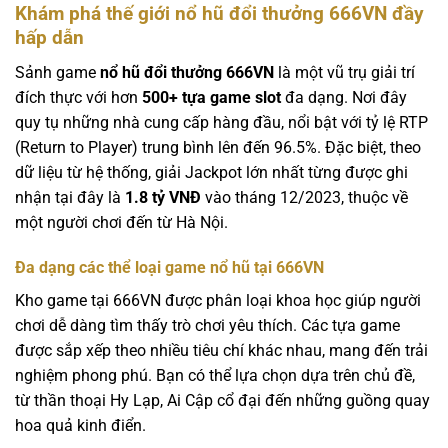
Khám phá thế giới nổ hũ đổi thưởng 666VN đầy
hấp dẫn
Sảnh game
nổ hũ đổi thưởng 666VN
là một vũ trụ giải trí
đích thực với hơn
500+ tựa game slot
đa dạng. Nơi đây
quy tụ những nhà cung cấp hàng đầu, nổi bật với tỷ lệ RTP
(Return to Player) trung bình lên đến 96.5%. Đặc biệt, theo
dữ liệu từ hệ thống, giải Jackpot lớn nhất từng được ghi
nhận tại đây là
1.8 tỷ VNĐ
vào tháng 12/2023, thuộc về
một người chơi đến từ Hà Nội.
Đa dạng các thể loại game nổ hũ tại 666VN
Kho game tại 666VN được phân loại khoa học giúp người
chơi dễ dàng tìm thấy trò chơi yêu thích. Các tựa game
được sắp xếp theo nhiều tiêu chí khác nhau, mang đến trải
nghiệm phong phú. Bạn có thể lựa chọn dựa trên chủ đề,
từ thần thoại Hy Lạp, Ai Cập cổ đại đến những guồng quay
hoa quả kinh điển.