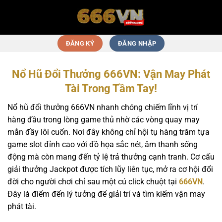
Bỏ
qua
nội
dung
ĐĂNG KÝ
ĐĂNG NHẬP
Nổ Hũ Đổi Thưởng 666VN: Vận May Phát
Tài Trong Tầm Tay!
Nổ hũ đổi thưởng 666VN nhanh chóng chiếm lĩnh vị trí
hàng đầu trong lòng game thủ nhờ các vòng quay may
mắn đầy lôi cuốn. Nơi đây không chỉ hội tụ hàng trăm tựa
game slot đỉnh cao với đồ họa sắc nét, âm thanh sống
động mà còn mang đến tỷ lệ trả thưởng cạnh tranh. Cơ cấu
giải thưởng Jackpot được tích lũy liên tục, mở ra cơ hội đổi
đời cho người chơi chỉ sau một cú click chuột tại
666VN
.
Đây là điểm đến lý tưởng để giải trí và tìm kiếm vận may
phát tài.