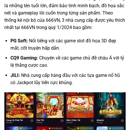
là những tên tuổi lớn, đảm bảo tính minh bạch, đồ họa sắc
nét và gameplay lôi cuốn trong từng sản phẩm. Theo
thống kê nội bộ của 666VN, 3 nhà cung cấp được yêu thích
nhất tại 666VN trong quý 1/2024 bao gồm:
PG Soft:
Nổi tiếng với các game slot đồ họa 3D đẹp
mắt, cốt truyện hấp dẫn.
CQ9 Gaming:
Chuyên về các game chủ đề châu Á với tỷ
lệ thắng cược cao.
JILI:
Nhà cung cấp hàng đầu với các tựa game nổ hũ
có Jackpot lũy tiến cực khủng.