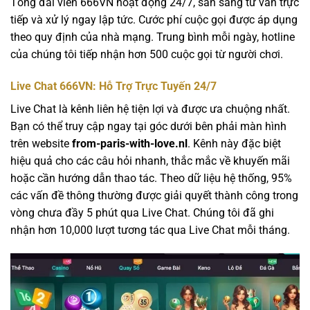
Tổng đài viên 666VN hoạt động 24/7, sẵn sàng tư vấn trực
tiếp và xử lý ngay lập tức. Cước phí cuộc gọi được áp dụng
theo quy định của nhà mạng. Trung bình mỗi ngày, hotline
của chúng tôi tiếp nhận hơn 500 cuộc gọi từ người chơi.
Live Chat 666VN: Hỗ Trợ Trực Tuyến 24/7
Live Chat là kênh liên hệ tiện lợi và được ưa chuộng nhất.
Bạn có thể truy cập ngay tại góc dưới bên phải màn hình
trên website
from-paris-with-love.nl
. Kênh này đặc biệt
hiệu quả cho các câu hỏi nhanh, thắc mắc về khuyến mãi
hoặc cần hướng dẫn thao tác. Theo dữ liệu hệ thống, 95%
các vấn đề thông thường được giải quyết thành công trong
vòng chưa đầy 5 phút qua Live Chat. Chúng tôi đã ghi
nhận hơn 10,000 lượt tương tác qua Live Chat mỗi tháng.