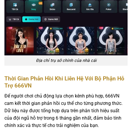
Địa chỉ trụ sở chính của nhà cái
Thời Gian Phản Hồi Khi Liên Hệ Với Bộ Phận Hỗ
Trợ 666VN
Để người chơi chủ động lựa chọn kênh phù hợp, 666VN
cam kết thời gian phản hồi cụ thể cho từng phương thức.
Dữ liệu này được tổng hợp dựa trên phân tích hiệu suất
của đội ngũ hỗ trợ trong 6 tháng gần nhất, đảm bảo tính
chính xác và thực tế cho trải nghiệm của bạn.