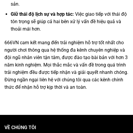
sản.
Giữ thái độ lịch sự và hợp tác:
Việc giao tiếp với thái độ
tôn trọng sẽ giúp cả hai bên xử lý vấn đề hiệu quả và
thoải mái hơn.
666VN cam kết mang đến trải nghiệm hỗ trợ tốt nhất cho
người chơi thông qua hệ thống đa kênh chuyên nghiệp và
đội ngũ nhân viên tận tâm, được đào tạo bài bản với hơn 3
năm kinh nghiệm. Mọi thắc mắc và vấn đề trong quá trình
trải nghiệm đều được tiếp nhận và giải quyết nhanh chóng.
Đừng ngần ngại liên hệ với chúng tôi qua các kênh chính
thức để nhận hỗ trợ kịp thời và an toàn.
VỀ CHÚNG TÔI