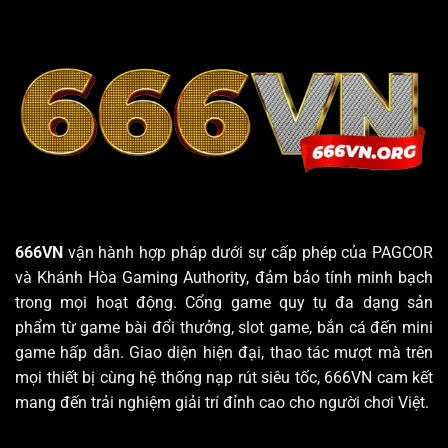
666VN
vận hành hợp pháp dưới sự cấp phép của PAGCOR
và Khánh Hòa Gaming Authority, đảm bảo tính minh bạch
trong mọi hoạt động. Cổng game quy tụ đa dạng sản
phẩm từ game bài đổi thưởng, slot game, bắn cá đến mini
game hấp dẫn. Giao diện hiện đại, thao tác mượt mà trên
mọi thiết bị cùng hệ thống nạp rút siêu tốc, 666VN cam kết
mang đến trải nghiệm giải trí đỉnh cao cho người chơi Việt.