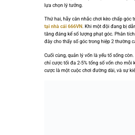
lựa chọn lý tưởng.
Thứ hai, hãy cân nhắc chơi kèo chấp góc t
tại nhà cái 666VN
. Khi một đội đang bị dẫ
tăng đáng kể số lượng phạt góc. Phân tích
đây cho thấy số góc trong hiệp 2 thường 
Cuối cùng, quản lý vốn là yếu tố sống còn.
chỉ cược tối đa 2-5% tổng số vốn cho mỗi
cược là một cuộc chơi đường dài, và sự k