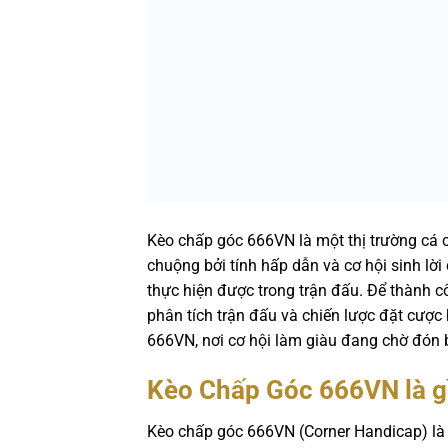
Kèo chấp góc 666VN là một thị trường cá 
chuộng bởi tính hấp dẫn và cơ hội sinh lời
thực hiện được trong trận đấu. Để thành c
phân tích trận đấu và chiến lược đặt cược
666VN, nơi cơ hội làm giàu đang chờ đón 
Kèo Chấp Góc 666VN là g
Kèo chấp góc 666VN (Corner Handicap) là 