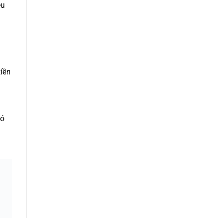
ệu
tiền
đó