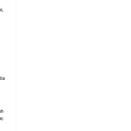
i,
hòa
nh
ợc