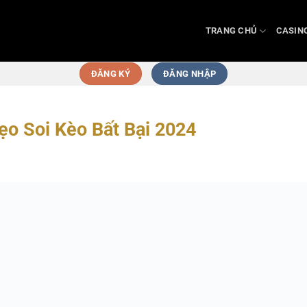
TRANG CHỦ
CASIN
ĐĂNG KÝ
ĐĂNG NHẬP
o Soi Kèo Bất Bại 2024