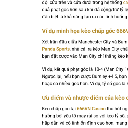
đội cửa trên và cửa dưới trong hệ thống
cá
quả phạt góc hơn sau khi đã cộng/trừ tỷ lệ
đặc biệt là khả năng tạo ra các tình huống
Ví dụ minh họa kèo chấp góc 666
Xét trận đấu giữa Manchester City và Bur
Panda Sports
, nhà cái ra kèo Man City chấ
bạn đặt cược vào Man City chỉ thắng kèo kh
Ví dụ, kết quả phạt góc là 10-4 (Man City 10
Ngược lại, nếu bạn cược Burnley +4.5, bạn 
hoặc có nhiều góc hơn. Ví dụ, tỷ số góc là 
Ưu điểm và nhược điểm của kèo 
Kèo chấp góc tại
666VN Casino
thu hút ng
hưởng bởi yếu tố may rủi so với kèo tỷ số,
hấp dẫn và có tính ổn định cao hơn, mang l