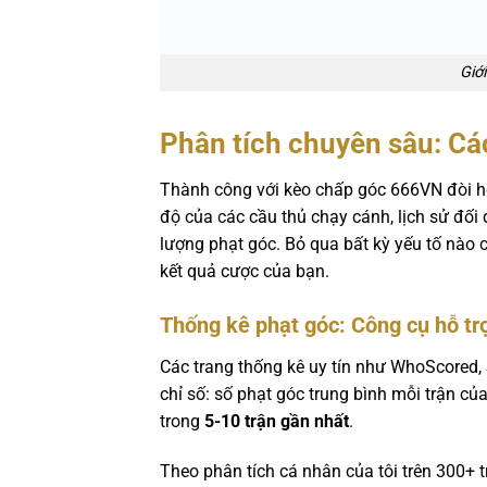
Giớ
Phân tích chuyên sâu: C
Thành công với kèo chấp góc 666VN đòi hỏi
độ của các cầu thủ chạy cánh, lịch sử đối
lượng phạt góc. Bỏ qua bất kỳ yếu tố nào 
kết quả cược của bạn.
Thống kê phạt góc: Công cụ hỗ tr
Các trang thống kê uy tín như WhoScored, 
chỉ số: số phạt góc trung bình mỗi trận c
trong
5-10 trận gần nhất
.
Theo phân tích cá nhân của tôi trên 300+ 