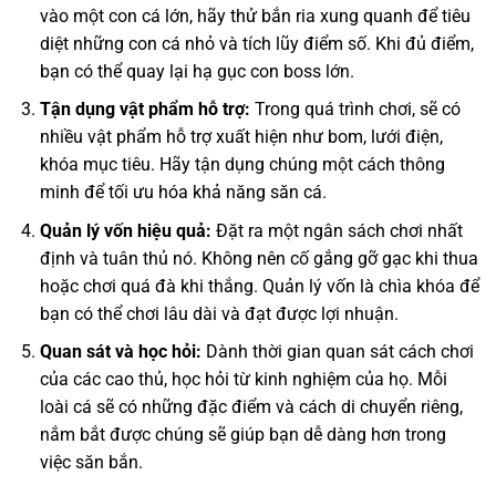
vào một con cá lớn, hãy thử bắn ria xung quanh để tiêu
diệt những con cá nhỏ và tích lũy điểm số. Khi đủ điểm,
bạn có thể quay lại hạ gục con boss lớn.
Tận dụng vật phẩm hỗ trợ:
Trong quá trình chơi, sẽ có
nhiều vật phẩm hỗ trợ xuất hiện như bom, lưới điện,
khóa mục tiêu. Hãy tận dụng chúng một cách thông
minh để tối ưu hóa khả năng săn cá.
Quản lý vốn hiệu quả:
Đặt ra một ngân sách chơi nhất
định và tuân thủ nó. Không nên cố gắng gỡ gạc khi thua
hoặc chơi quá đà khi thắng. Quản lý vốn là chìa khóa để
bạn có thể chơi lâu dài và đạt được lợi nhuận.
Quan sát và học hỏi:
Dành thời gian quan sát cách chơi
của các cao thủ, học hỏi từ kinh nghiệm của họ. Mỗi
loài cá sẽ có những đặc điểm và cách di chuyển riêng,
nắm bắt được chúng sẽ giúp bạn dễ dàng hơn trong
việc săn bắn.