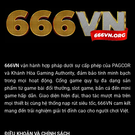
666VN
vận hành hợp pháp dưới sự cấp phép của PAGCOR
và Khánh Hòa Gaming Authority, đảm bảo tính minh bạch
trong mọi hoạt động. Cổng game quy tụ đa dạng sản
phẩm từ game bài đổi thưởng, slot game, bắn cá đến mini
game hấp dẫn. Giao diện hiện đại, thao tác mượt mà trên
mọi thiết bị cùng hệ thống nạp rút siêu tốc, 666VN cam kết
mang đến trải nghiệm giải trí đỉnh cao cho người chơi Việt.
ĐIỀU KHOẢN VÀ CHÍNH SÁCH