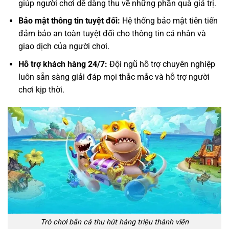
giúp người chơi dễ dàng thu về những phần quà giá trị.
Bảo mật thông tin tuyệt đối:
Hệ thống bảo mật tiên tiến
đảm bảo an toàn tuyệt đối cho thông tin cá nhân và
giao dịch của người chơi.
Hỗ trợ khách hàng 24/7:
Đội ngũ hỗ trợ chuyên nghiệp
luôn sẵn sàng giải đáp mọi thắc mắc và hỗ trợ người
chơi kịp thời.
Trò chơi bắn cá thu hút hàng triệu thành viên