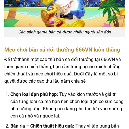
Các sảnh game bắn cá được nhiều người săn đón
Mẹo chơi bắn cá đổi thưởng 666VN luôn thắng
Để trở thành một cao thủ bắn cá đổi thưởng tại 666VN và
luôn giành chiến thắng, bạn cần trang bị cho mình những
chiến thuật và mẹo chơi hiệu quả. Dưới đây là một số bí
quyết được các cao thủ lâu năm chia sẻ:
Chọn loại đạn phù hợp:
Tùy vào kích thước và giá trị
của từng loài cá mà bạn nên chọn loại đạn có sức công
phá tương ứng. Không nên lãng phí đạn lớn vào những
con cá nhỏ và ngược lại.
Bắn ria – Chiến thuật hiệu quả:
Thay vì tập trung bắn