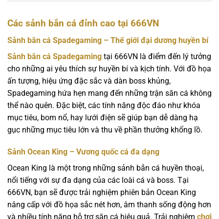
Các sảnh bắn cá đỉnh cao tại 666VN
Sảnh bắn cá Spadegaming – Thế giới đại dương huyền bí
Sảnh bắn cá Spadegaming
tại 666VN là điểm đến lý tưởng
cho những ai yêu thích sự huyền bí và kịch tính. Với đồ họa
ấn tượng, hiệu ứng đặc sắc và dàn boss khủng,
Spadegaming hứa hẹn mang đến những trận săn cá không
thể nào quên. Đặc biệt, các tính năng độc đáo như khóa
mục tiêu, bom nổ, hay lưới điện sẽ giúp bạn dễ dàng hạ
gục những mục tiêu lớn và thu về phần thưởng khổng lồ.
Sảnh Ocean King – Vương quốc cá đa dạng
Ocean King là một trong những sảnh bắn cá huyền thoại,
nổi tiếng với sự đa dạng của các loài cá và boss. Tại
666VN, bạn sẽ được trải nghiệm phiên bản Ocean King
nâng cấp với đồ họa sắc nét hơn, âm thanh sống động hơn
và nhiều tính năng hỗ trợ săn cá hiệu quả. Trải nghiệm
chơi