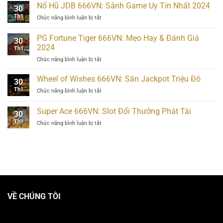
Hũ
Nổ Hũ JDB 666VN: Sảnh Game Uy Tín Nhất 2024
30
TPG
Th1
Chức năng bình luận bị tắt
ở
666VN:
Nổ
Slot
Hũ
Game
PG Fortune Tiger 666VN: Mẹo Hay & Đánh Giá
30
JDB
Phát
2024
Th1
666VN:
Tài
Chức năng bình luận bị tắt
ở
Sảnh
Liền
PG
Game
Tay
Fortune
Uy
Wheel of Wishes 666VN: Săn Jackpot Triệu Đô
30
Tiger
Tín
Th1
Chức năng bình luận bị tắt
ở
666VN:
Nhất
Wheel
Mẹo
2024
of
Super Ace 666VN: Slot Đổi Thưởng Phát Tài
Hay
30
Wishes
&
Th1
Chức năng bình luận bị tắt
ở
666VN:
Đánh
Super
Săn
Giá
Ace
Jackpot
2024
666VN:
Triệu
Slot
Đô
Đổi
Thưởng
Phát
Tài
VỀ CHÚNG TÔI