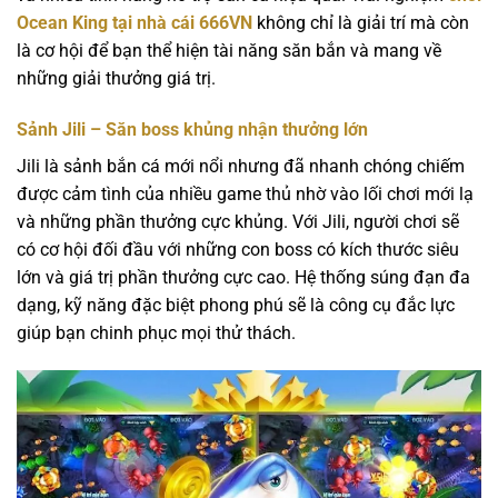
Ocean King tại nhà cái 666VN
không chỉ là giải trí mà còn
là cơ hội để bạn thể hiện tài năng săn bắn và mang về
những giải thưởng giá trị.
Sảnh Jili – Săn boss khủng nhận thưởng lớn
Jili là sảnh bắn cá mới nổi nhưng đã nhanh chóng chiếm
được cảm tình của nhiều game thủ nhờ vào lối chơi mới lạ
và những phần thưởng cực khủng. Với Jili, người chơi sẽ
có cơ hội đối đầu với những con boss có kích thước siêu
lớn và giá trị phần thưởng cực cao. Hệ thống súng đạn đa
dạng, kỹ năng đặc biệt phong phú sẽ là công cụ đắc lực
giúp bạn chinh phục mọi thử thách.