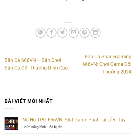
Bắn Cá Spadegaming
Bắn Cá 666VN – Sân Chơi
666VN: Chơi Game Đổi
Săn Cá Đổi Thưởng Đỉnh Cao
Thưởng 2024
BÀI VIẾT MỚI NHẤT
Nổ Hũ TPG 666VN: Slot Game Phát Tài Liền Tay
30
Th1
Chức năng bình luận bị tắt
ở
Nổ