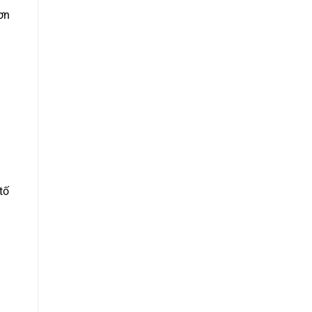
ơn
tố