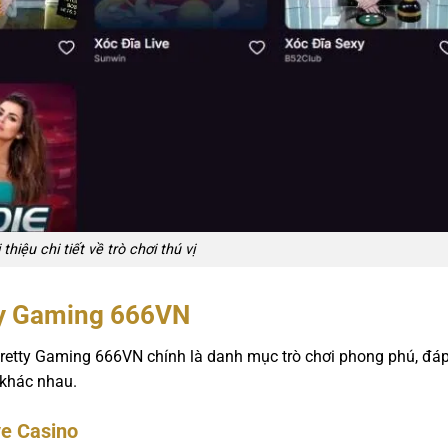
 thiệu chi tiết về trò chơi thú vị
tty Gaming 666VN
retty Gaming 666VN chính là danh mục trò chơi phong phú, đá
 khác nhau.
ve Casino