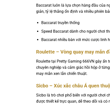
Baccarat luôn là lựa chọn hàng đầu của ng
giản, tỷ lệ thắng ổn định và nhiều phiên b
Baccarat truyền thống
Speed Baccarat dành cho người chơi th
Baccarat nhiều bàn với mức cược linh 
Roulette – Vòng quay may mắn đầ
Roulette tại Pretty Gaming 666VN gây ấn 
chuyên nghiệp và cảm giác hồi hộp ở từng 
may mắn xen lẫn chiến thuật.
Sicbo – Xúc xắc châu Á quen thu
Sicbo là trò chơi phổ biến với người chơi c
được thiết kế trực quan, dễ theo dõi và có