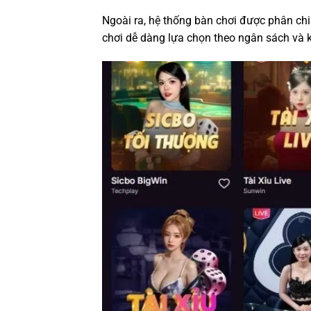
Ngoài ra, hệ thống bàn chơi được phân ch
chơi dễ dàng lựa chọn theo ngân sách và 