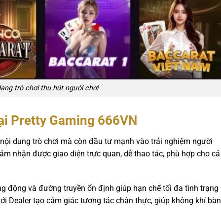
ạng trò chơi thu hút người chơi
tại Pretty Gaming 666VN
nội dung trò chơi mà còn đầu tư mạnh vào trải nghiệm người
 cảm nhận được giao diện trực quan, dễ thao tác, phù hợp cho cả
g động và đường truyền ổn định giúp hạn chế tối đa tình trạng
p với Dealer tạo cảm giác tương tác chân thực, giúp không khí bàn