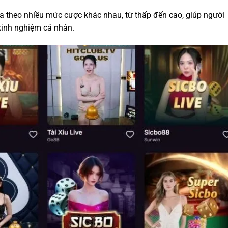
ia theo nhiều mức cược khác nhau, từ thấp đến cao, giúp người
kinh nghiệm cá nhân.