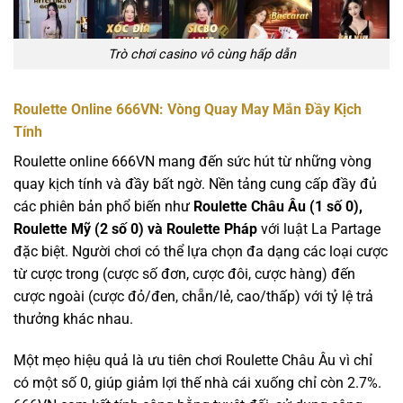
Trò chơi casino vô cùng hấp dẫn
Roulette Online 666VN: Vòng Quay May Mắn Đầy Kịch
Tính
Roulette online 666VN mang đến sức hút từ những vòng
quay kịch tính và đầy bất ngờ. Nền tảng cung cấp đầy đủ
các phiên bản phổ biến như
Roulette Châu Âu (1 số 0),
Roulette Mỹ (2 số 0) và Roulette Pháp
với luật La Partage
đặc biệt. Người chơi có thể lựa chọn đa dạng các loại cược
từ cược trong (cược số đơn, cược đôi, cược hàng) đến
cược ngoài (cược đỏ/đen, chẵn/lẻ, cao/thấp) với tỷ lệ trả
thưởng khác nhau.
Một mẹo hiệu quả là ưu tiên chơi Roulette Châu Âu vì chỉ
có một số 0, giúp giảm lợi thế nhà cái xuống chỉ còn 2.7%.