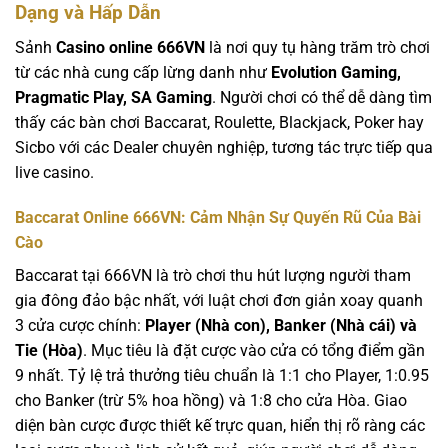
Dạng và Hấp Dẫn
Sảnh
Casino online 666VN
là nơi quy tụ hàng trăm trò chơi
từ các nhà cung cấp lừng danh như
Evolution Gaming,
Pragmatic Play, SA Gaming
. Người chơi có thể dễ dàng tìm
thấy các bàn chơi Baccarat, Roulette, Blackjack, Poker hay
Sicbo với các Dealer chuyên nghiệp, tương tác trực tiếp qua
live casino.
Baccarat Online 666VN: Cảm Nhận Sự Quyến Rũ Của Bài
Cào
Baccarat tại 666VN là trò chơi thu hút lượng người tham
gia đông đảo bậc nhất, với luật chơi đơn giản xoay quanh
3 cửa cược chính:
Player (Nhà con), Banker (Nhà cái) và
Tie (Hòa)
. Mục tiêu là đặt cược vào cửa có tổng điểm gần
9 nhất. Tỷ lệ trả thưởng tiêu chuẩn là 1:1 cho Player, 1:0.95
cho Banker (trừ 5% hoa hồng) và 1:8 cho cửa Hòa. Giao
diện bàn cược được thiết kế trực quan, hiển thị rõ ràng các