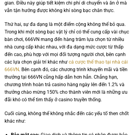
gian. Điều này giúp tiết kiệm chi phí di chuyển và ăn ở mà
vẫn tận hưởng được không khí sòng bạc chân thực.
Thứ hai, sự đa dạng là một điểm cộng không thể bỏ qua.
Trong khi một sòng bạc vật lý chỉ có thể cung cấp vài chục
bàn chơi, 666VN mang đến hàng trăm lựa chọn từ nhiều
nhà cung cấp khác nhau, với đa dạng mức cược từ thấp
đến cao, phù hợp với mọi đối tượng người chơi, bên cạnh
các lựa chọn giải trí khác như
cá cược thể thao tại nhà cái
666VN
. Bên cạnh đó, các chương trình khuyến mãi và tiền
thưởng tại 666VN cũng hấp dẫn hơn hẳn. Chẳng hạn,
chương trình hoàn trả casino hàng ngày lên đến 1.2% và
thưởng chào mừng 150% cho thành viên mới là những ưu
đãi khó có thể tìm thấy ở casino truyền thống.
Cuối cùng, không thể không nhắc đến các yếu tố then chốt
khác như:
Bảo mật cao:
Giao dịch và thông tin cá nhân được bảo