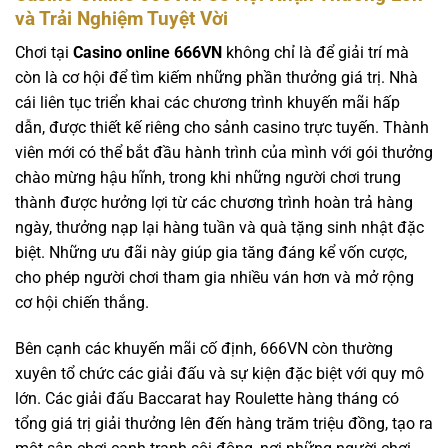
và Trải Nghiệm Tuyệt Vời
Chơi tại
Casino online 666VN
không chỉ là để giải trí mà
còn là cơ hội để tìm kiếm những phần thưởng giá trị. Nhà
cái liên tục triển khai các chương trình khuyến mãi hấp
dẫn, được thiết kế riêng cho sảnh casino trực tuyến. Thành
viên mới có thể bắt đầu hành trình của mình với gói thưởng
chào mừng hậu hĩnh, trong khi những người chơi trung
thành được hưởng lợi từ các chương trình hoàn trả hàng
ngày, thưởng nạp lại hàng tuần và quà tặng sinh nhật đặc
biệt. Những ưu đãi này giúp gia tăng đáng kể vốn cược,
cho phép người chơi tham gia nhiều ván hơn và mở rộng
cơ hội chiến thắng.
Bên cạnh các khuyến mãi cố định, 666VN còn thường
xuyên tổ chức các giải đấu và sự kiện đặc biệt với quy mô
lớn. Các giải đấu Baccarat hay Roulette hàng tháng có
tổng giá trị giải thưởng lên đến hàng trăm triệu đồng, tạo ra