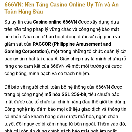
666VN: Nền Tảng Casino Online Uy Tín và An
Toàn Hàng Đầu
Sự uy tín của
Casino online 666VN
được xây dựng dựa
trên nền tảng pháp lý vững chắc và công nghệ bảo mật
tiên tiến. Nhà cái tự hào hoạt động dưới sự cấp phép và
giám sát của
PAGCOR (Philippine Amusement and
Gaming Corporation)
, một trong những tổ chức quản lý cờ
bạc uy tín nhất tại châu Á. Giấy phép này là minh chứng rõ
ràng cho cam kết của 666VN về một môi trường cá cược
công bằng, minh bạch và có trách nhiệm.
Để bảo vệ người chơi, toàn bộ hệ thống của 666VN được
trang bị công nghệ
mã hóa SSL 256-bit
, tiêu chuẩn bảo
mật được các tổ chức tài chính hàng đầu thế giới tin dùng.
Công nghệ này đảm bảo mọi dữ liệu giao dịch và thông tin
cá nhân của khách hàng đều được mã hóa, ngăn chặn
tuyệt đối nguy cơ bị xâm nhập từ bên ngoài. Thêm vào đó,
nhà cái còn áp dụng chính sách bảo mật nghiêm ngặt,